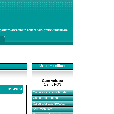
ozitare, ansambluri rezidentiale, proiecte imobiliare.
Utile Imobiliare
Curs valutar
1 € = 0 RON
ID: 43754
Calculator taxe notariale
Calculator impozit
Calculator taxe ipoteca
Stiri imobiliare