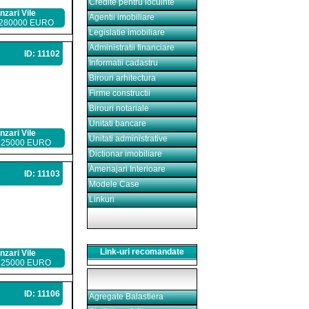
Credite pentru locuinte
nzari Vile
Agentii imobiliare
 280000 EURO
Legislatie imobiliare
Administratii financiare
ID: 11102
Informatii cadastru
Birouri arhitectura
Firme constructii
Birouri notariale
Unitati bancare
nzari Vile
Unitati administrative
 25000 EURO
Dictionar imobiliare
Amenajari Interioare
ID: 11103
Modele Case
Linkuri
Link-uri recomandate
nzari Vile
 25000 EURO
ID: 11106
Agregate Balastiera