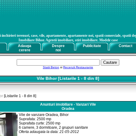
nchirieri terenuri, case, vile, apartamente, apartamente noi, spatii comerciale, spatii dep
Imobiliare Bihor. Agentii imobiliare, stiri imobiliare. Modele case
Adauga
Despre
Publicitate
Contact
cerere
noi
Statii Beton
si
Recenzii Restaurante
Vile Bihor [Listarile 1 - 8 din 8]
or
[Listarile 1 - 8 din 8]
Anunturi imobiliare - Vanzari Vile
Oradea
Vile de vanzare Oradea, Bihor
Suprafata: 2500 mp
Suprafata curte: 2500 mp
6 camere, 3 dormitoare, 2 grupuri sanitare
Oferta adaugata la data: 21-05-2012