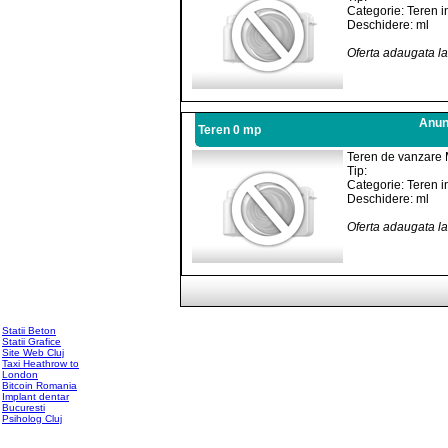
Categorie: Teren i
Deschidere: ml
Oferta adaugata l
Anunt
Teren 0 mp
Teren de vanzare 
Tip:
Categorie: Teren i
Deschidere: ml
Oferta adaugata l
Statii Beton
Statii Grafice
Site Web Cluj
Taxi Heathrow to
London
Bitcoin Romania
Implant dentar
Bucuresti
Psiholog Cluj