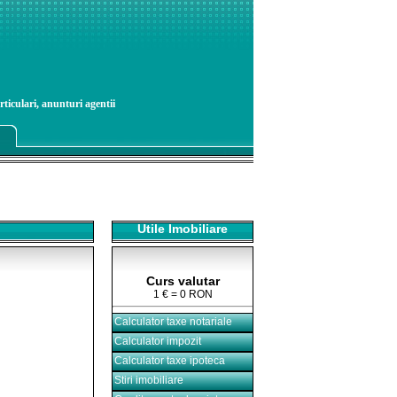
rticulari, anunturi agentii
Utile Imobiliare
Curs valutar
1 € = 0 RON
Calculator taxe notariale
Calculator impozit
Calculator taxe ipoteca
Stiri imobiliare