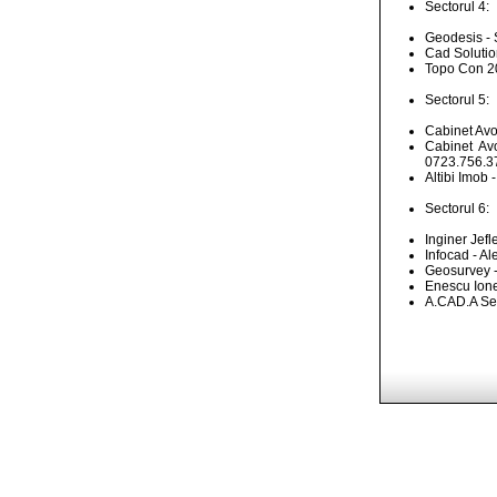
Sectorul 4:
Geodesis - S
Cad Solutio
Topo Con 200
Sectorul 5:
Cabinet Avo
Cabinet Avo
0723.756.3
Altibi Imob 
Sectorul 6:
Inginer Jefl
Infocad - Al
Geosurvey - 
Enescu Ionet
A.CAD.A Serv