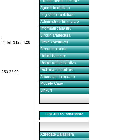
Credite pentru locuinte
Agentii imobiliare
Legislatie imobiliare
Administratii financiare
Informatii cadastru
Birouri arhitectura
62
Firme constructii
. 7, Tel. 312.44.28
Birouri notariale
Unitati bancare
Unitati administrative
Dictionar imobiliare
l. 253.22.99
Amenajari Interioare
Modele Case
Linkuri
Link-uri recomandate
Agregate Balastiera