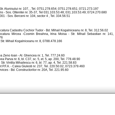
tr. Alunisului nr. 107, , Tel. 0751.278.654; 0751.278.651; 0721.273.197
ns - Sos. Oltenitei nr. 35-37, Tel 031.103.53.48; 031.103.53.49; 0724.270.680
1 - Sos. Berceni nr. 104, sector 4 , Tel. 334.56.51
catura Cadastru Cochior Tudor - Bd. Mihail Kogalniceanu nr. 8, Tel. 312.56.02
catura Mircea -Cosmin Breahna, Irina Moisa - Str. Mihail Sebastian nr. 141, 
76
- Str. Mihail Kogalniceanu nr. 8, 0788.478.166
ea Zeno Ioan - Al. Ghencea nr. 1, Tel. 777.24.60
eea Parva nr. 6, bl. C37, sc. 5, et. 5, ap. 200, Tel. 778.48.90
Str. Vintila Mihailescu nr. 6, bl. 77, ap. 4, Tel. 221.58.83
 P.F.A. - Calea Giulesti nr. 237, Tel. 220.50.02, 0723.379.460
ices - Bd. Constructorilor nr. 20A, Tel. 221.95.60