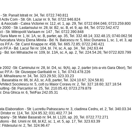
- Str. Panait Istrati nr. 34, Tel. 0722.740.811
l Activ Com - Str. Gh. Lazar nr. 9, Tel. 0722.946.824
a & Asociatii - Calea Victoriei nr. 112, et. 1, ap. 29, Tel. 0722.694.046; 0723.259.800
 2000 - Str. Lastarisului nr. 28, bl. B2, sc. B, et. 9, ap. 84, Tel. 0722.542.472
ct - Str. Mitropolit Varlaam nr. 147 , Tel. 0722.390.848
. Sura Mare nr. 1, bl. 1A, sc. B, parter, ap. 35, Tel. 332.48.14; 332.48.15; 0740.062.5
vocatura Voicu Elena Mirela - Bd. N. Balcescu nr. 5, bloc Dunarea 1, sc. 1, et. 3, ap
s P.F.A - Str. Carol Knappe nr. 45B, Tel. 665.72.85; 0722.240.421
 P.F.A - Bd. Lacul Tei nr. 104, bl. 74, sc. A, ap. 34 , Tel. 242.63.44
- Bd. Ion Mihalache nr. 109, bl. 13A, sc. A, ap. 2, Tel. 224.54.26; Tel 0722.820.799
 2002 -Str. Caminului nr. 28, bl. D4, sc. 9(A), ap. 2, parter (vis-a-vis Gara Obor), Te
uc P.F.A - Str. Giuseppe Garibaldi nr. 1, Tel. 0743.478.226
 St. Mihaileanu nr. 34, Tel. 323.29.50; 323.33.23
d. Basarabia nr. 86, bl. A3, sc. A B, parter, Tel. 324.10.67; 324.58.81
Arhitect Socolescu nr. 5, colt cu Maior Coravu nr. 2, Tel. 327.18.60; 327.18.54
ting -Str. Parcarilor nr. 25, Tel. 210.05.43; 0723.279.879
r. Dna Ghica nr. 6, Tel/Fax 242.05.31
Data Elaboration - Str. Lucretiu Patrascanu nr. 3, cladirea Cedru, et. 2, Tel. 340.03.34
. Dristor nr. 114, Tel. 324.95.32; 031.402.77.34
pany - Str. Matei Basarab nr. 94, bl. L120, ap. 20, Tel. 0722.772.271
ions - Bd. Unirii nr. 68, bl.K2, sc. 1, et. 5, ap. 17, Tel. 323.63.39
. Fildesului nr. 2, Tel. 324.96.47