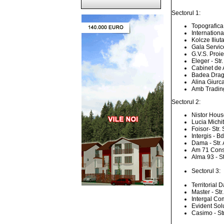
Sectorul 1:
Topografica 
Internationa
Kolcze Iliut
Gala Service
G.V.S. Proie
Eleger - Str
Cabinet de A
Badea Drago
Alina Giurcan
Amb Trading 
Sectorul 2:
Nistor House
Lucia Michit
Foisor- Str.
Intergis - B
Dama - Str. 
Am 71 Consul
Alma 93 - St
Sectorul 3:
Territorial 
Master - Str
Intergal Com
Evident Solut
Casimo - Str