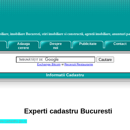
liare, imobiliare Bucuresti, stiri imobiliare si constructii, agentii imobiliare, anunturi pa
Adauga
Despre
Publicitate
Contact
cerere
noi
Exchange Bitcoin
si
Recenzii Restaurante
Informatii Cadastru
Experti cadastru Bucuresti
w.cadastru.go.ro